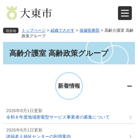
ペ
メ
ー
ニ
ジ
ュ
の
ー
先
を
トップページ
>
組織でさがす
>
保健医療部
>
高齢介護室 高齢
現在地
頭
飛
政策グループ
で
ば
本
す
し
文
高齢介護室 高齢政策グループ
。
て
本
文
へ
新着情報
2026年8月1日更新
令和８年度地域密着型サービス事業者の募集について
2026年8月1日更新
諸福老人福祉センターの利用案内