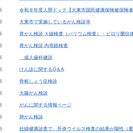
新
令和８年度人間ドック【大東市国民健康保険被保険
新
大東市で実施しているがん検診等
新
胃がん検診 Ｘ線検査（バリウム検査）・ピロリ菌抗
新
胃がん検診 内視鏡検査
新
成人歯科健診
新
けん診に関するQ＆A
新
骨粗しょう症検診
新
大腸がん検診
新
がんに関する情報ページ
新
肺がん検診
新
妊婦健康診査で、肝炎ウイルス検査の結果が陽性（