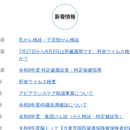
新着情報
更新
乳がん検診・子宮頸がん検診
更新
7月27日から8月2日は肝臓週間です。肝炎ウイルス
か？
更新
令和8年度 特定健康診査・特定保健指導
新
肝炎ウイルス検査
新
アピアランスケア助成事業について
新
令和8年度40歳未満健診について
新
令和8年度 集団けん診（がん検診・特定健診等）
新
令和8年度脳ドック【大東市国民健康保険被保険者対