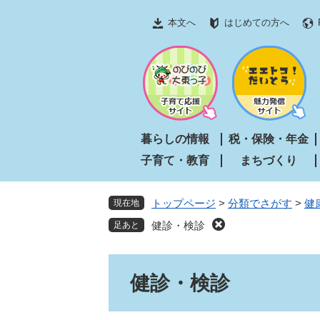
ペ
メ
本文へ
はじめての方へ
ー
ニ
ジ
ュ
の
ー
先
を
頭
飛
で
ば
す
し
暮らしの情報
税・保険・年金
。
て
子育て・教育
まちづくり
本
文
へ
トップページ
>
分類でさがす
>
健
現在地
健診・検診
本
健診・検診
文