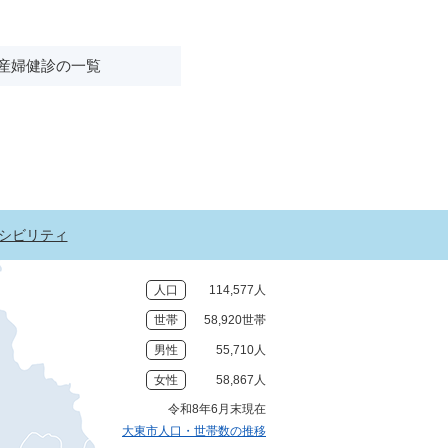
産婦健診の一覧
シビリティ
人口
114,577人
世帯
58,920世帯
男性
55,710人
女性
58,867人
令和8年6月末現在
大東市人口・世帯数の推移