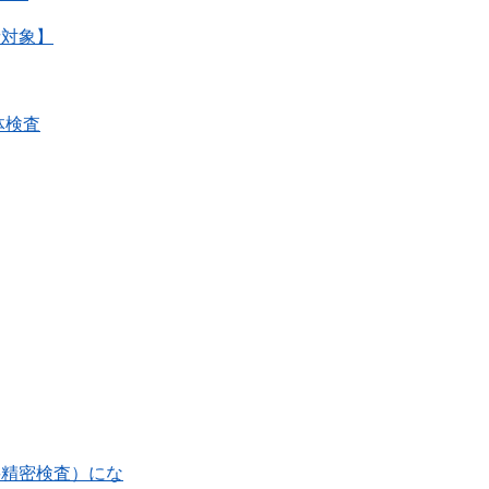
者対象】
体検査
要精密検査）にな