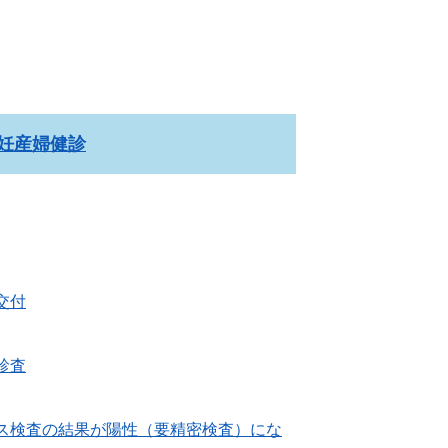
妊産婦健診
交付
診査
ス検査の結果が陽性（要精密検査）にな