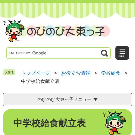
ペ
メ
ー
ニ
ジ
ュ
の
ー
先
を
頭
飛
で
ば
す
し
。
て
本
文
へ
現在地
トップページ
>
お役立ち情報
>
学校給食
>
中学校給食献立表
のびのび大東っ子メニュー
本
中学校給食献立表
文